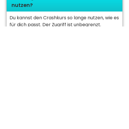
nutzen?
Du kannst den Crashkurs so lange nutzen, wie es
für dich passt. Der Zugriff ist unbegrenzt.
Wie schnell habe ich Zugriff auf den
Crashkurs?
Der Crashkurs wird für dich beim Kauf
freigeschalten. Du kannst ihn also unmittelbar
nach dem Kauf nutzen.
Ich fange in wenigen Monaten an zu
studieren. Kann ich eure Crashkurse
schon zur Vorbereitung nutzen?